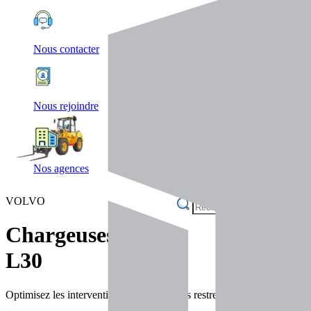
Nous contacter
Nous rejoindre
Nos agences
VOLVO
Chargeuses
L30
Optimisez les interventions en espaces très restreints avec la L30, pe