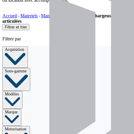
ou location avec accompagnement.
Accueil
Materiels
Manutention & élévation
Chargeuses
articulées
Filtrer et trier
Filtrer par
Acquisition
Sous-gamme
Modèles
Marque
Motorisation