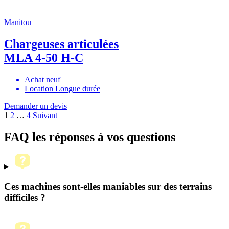
Manitou
Chargeuses articulées
MLA 4-50 H-C
Achat neuf
Location Longue durée
Demander un devis
Pagination
1
2
…
4
Suivant
des
FAQ
les réponses à vos questions
publications
Ces machines sont-elles maniables sur des terrains
difficiles ?