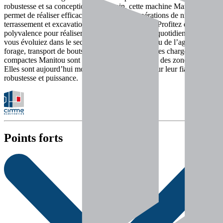
robustesse et sa conception tout-terrain, cette machine Manitou vous
permet de réaliser efficacement toutes vos opérations de nivellement,
terrassement et excavation sous le niveau du sol. Profitez de sa
polyvalence pour réaliser plusieurs autres tâches quotidiennes, que
vous évoluiez dans le secteur de la construction ou de l’agriculture :
forage, transport de bouts de bois, déversage… Les chargeuses
compactes Manitou sont idéales pour opérer dans des zones exiguës.
Elles sont aujourd’hui mondialement réputées pour leur fiabilité,
robustesse et puissance.
Points forts