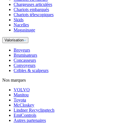
Chargeuses articulées
Chariots embarqués
Chariots télescopiques
Skids
Nacelles
Magasinage
Valorisation
Broyeurs
Brumisateurs
Concasseurs
Convoyeurs
Cribles & scalpeurs
Nos marques
VOLVO
Manitou
Toyota
McCloskey
Lindner Recyclingtech
EmiControls
Autres partenaires