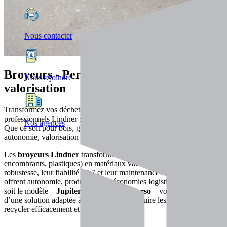
Nous contacter
Broyeurs - Performance, fiabilité et
Nous rejoindre
valorisation
Transformez vos déchets en ressources avec les broyeurs
professionnels Lindner : puissants, fiables et simples à maintenir.
Nos agences
Que ce soit pour bois, gravats ou déchets industriels, gagnez en
autonomie, valorisation et rentabilité sur vos sites ou chantiers.
Les
broyeurs Lindner
transforment vos déchets (bois, gravats,
encombrants, plastiques) en matériaux valorisables. Grâce à leur
robustesse, leur fiabilité 24/7 et leur maintenance simplifiée, ils vous
offrent autonomie, productivité et économies logistiques. Quel que
soit le modèle –
Jupiter
,
Komet
ou
Universo
– vous bénéficiez
d’une solution adaptée à votre site, pour réduire les volumes,
recycler efficacement et optimiser vos coûts