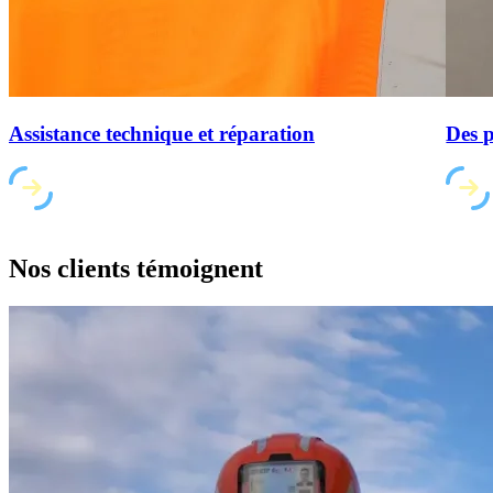
Assistance technique et réparation
Des p
Nos clients
témoignent