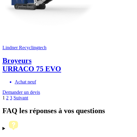
Lindner Recyclingtech
Broyeurs
URRACO 75 EVO
Achat neuf
Demander un devis
Pagination
1
2
3
Suivant
des
FAQ
les réponses à vos questions
publications