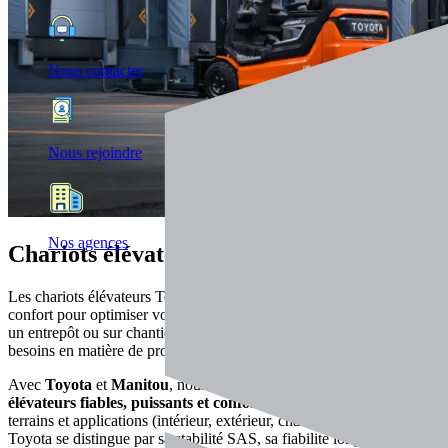
Nous contacter
Nous rejoindre
Nos agences
Chariots élévateurs
Les chariots élévateurs Toyota et Manitou allient fiabilité, mobilité et
confort pour optimiser vos flux. Que ce soit sur terrain difficile, dans
un entrepôt ou sur chantier, nos modèles répondent à tous vos
besoins en matière de productivité et sécurité.
Avec
Toyota
et
Manitou
, nous vous proposons des
chariots
élévateurs fiables, puissants et confortables
, adaptés à tous les
terrains et applications (intérieur, extérieur, chantier, recyclage).
Toyota se distingue par sa stabilité SAS, sa fiabilité longue durée et