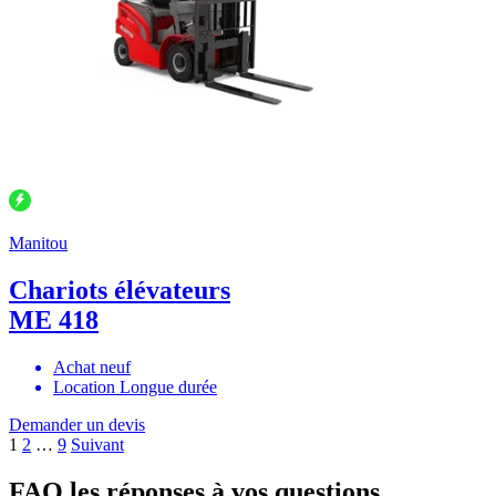
Manitou
Chariots élévateurs
ME 418
Achat neuf
Location Longue durée
Demander un devis
Pagination
1
2
…
9
Suivant
des
FAQ
les réponses à vos questions