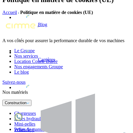
Accueil
Politique en matière de cookies (UE)
Blog
A vos côtés pour assurer la performance durable de vos machines
Le Groupe
Nos services
Carrières
Location Courte Durée
Nos engagements Groupe
Le blog
Suivez-nous
Nos matériels
Construction
Chargeuses
Pelles hydrauliques
Mini-pelles
Pelles de manutention
WhatsApp