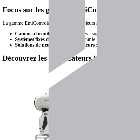
Focus sur les gammes EmiControls
La gamme EmiControls se décline en plusieurs solutions adaptées aux 
Canons à brouillard d’eau mobiles
: suppression efficace des
Systèmes fixes de nébulisation
: pour le traitement en continu da
Solutions de neutralisation des odeurs
: adaptées aux platefor
Découvrez
les brumisateurs EmiControls