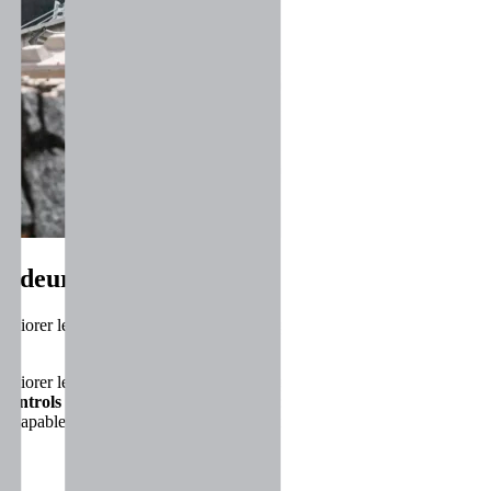
s odeurs
éliorer les conditions de travail et protéger l’environnement. Ses solutio
éliorer les conditions de travail et protéger l’environnement. Ses solutio
Controls
s’impose comme un acteur clé dans la gestion des poussières, d
es, capables de
capturer les particules polluantes, réduire les nuisanc