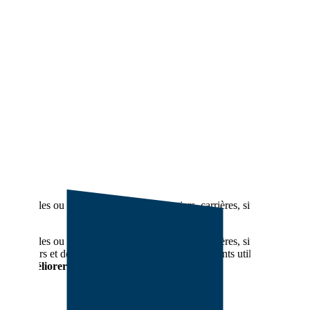
ns mobiles ou fixes s’adaptent aux chantiers, carrières, sites
ns mobiles ou fixes s’adaptent aux chantiers, carrières, sites
es odeurs et des risques d’incendie. Ses équipements utilisent la
es et améliorer la sécurité
.