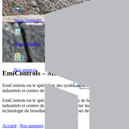
Nous contacter
Nous rejoindre
Nos agences
EmiControls – Maîtriser la poussière et le
EmiControls est le spécialiste des systèmes de brouillard d’eau pour am
industriels et centres de recyclage
EmiControls est le spécialiste des systèmes de brouillard d’eau pour am
industriels et centres de recyclage. Entreprise italienne reconnue,
Emi
technologie du brouillard d’eau pour diffuser des gouttelettes ultrafin
Accueil
Nos marques
EmiControls