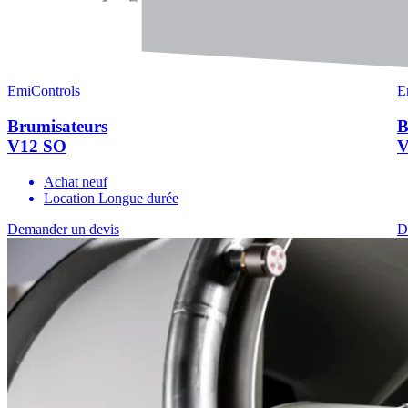
EmiControls
E
Brumisateurs
B
V12 SO
V
Achat neuf
Location Longue durée
Demander un devis
D