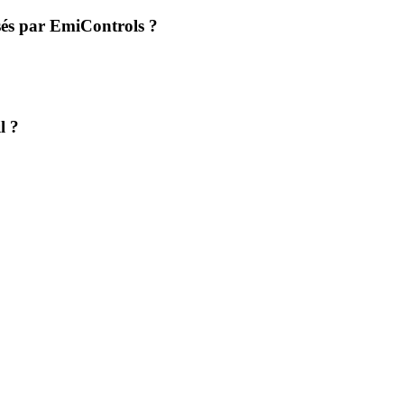
sés par EmiControls ?
l ?