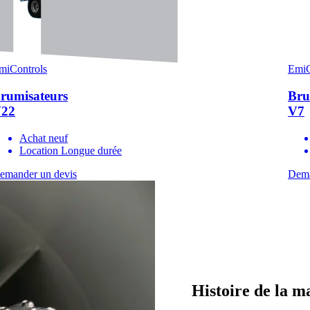
miControls
EmiC
rumisateurs
Bru
22
V7
Achat neuf
Location Longue durée
emander un devis
Dema
Histoire de la 