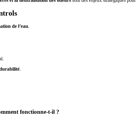
ères et la neutralisation des odeurs
sont des enjeux stratégiques pour l
ntrols
ation de l’eau
.
l.
 durabilité
.
mment fonctionne-t-il ?