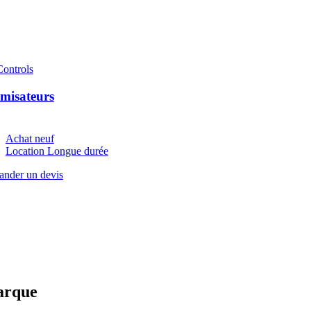
ontrols
misateurs
Achat neuf
Location Longue durée
nder un devis
marque