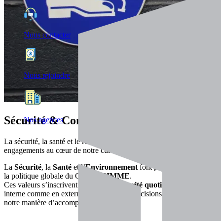
Nous contacter
Nous rejoindre
Sécurité & Conditions de travail
Nos agences
La sécurité, la santé et le respect de l’environnement : des
engagements au cœur de notre culture d’entreprise.
La
Sécurité
, la
Santé
et l’
Environnement
font partie intégrante de
la politique globale du Groupe
CIMME
.
Ces valeurs s’inscrivent comme une
priorité quotidienne
, en
interne comme en externe, et guident nos décisions, nos actions et
notre manière d’accompagner nos clients.