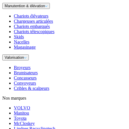
Manutention & élévation
Chariots élévateurs
Chargeuses articulées
Chariots embarqués
Chariots télescopiques
Skids
Nacelles
Magasinage
Valorisation
Broyeurs
Brumisateurs
Concasseurs
Convoyeurs
Cribles & scalpeurs
Nos marques
VOLVO
Manitou
Toyota
McCloskey
Lindner Recyclingtech