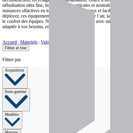
nébulisation ultra fine, humidifiez les particules et neutralisez les
nuisances olfactives en toute discrétion. Silencieux et faciles à
déployer, ces équipements améliorent la qualité de l’air, la sécurité et
le confort des équipes. Nous vous accompagnons avec une solution
adaptée à vos besoins, en vente ou location.
Accueil
Materiels
Valorisation
Brumisateurs
Filtrer et trier
Filtrer par
Acquisition
Sous-gamme
Modèles
Marque