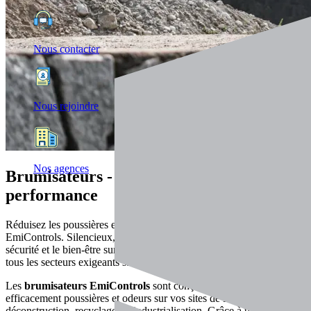
Nous contacter
Nous rejoindre
Nos agences
Brumisateurs - Silence, propreté,
performance
Réduisez les poussières et odeurs avec les brumisateurs
EmiControls. Silencieux, mobiles, écologiques, ils améliorent la
sécurité et le bien-être sur vos chantiers et installations. Adaptés à
tous les secteurs exigeants sans compromis sur l’efficacité
Les
brumisateurs EmiControls
sont conçus pour maîtriser
efficacement poussières et odeurs sur vos sites de BTP,
déconstruction, recyclage ou industrialisation. Grâce à une