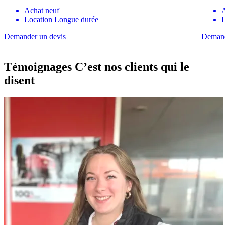
Achat neuf
Location Longue durée
Demander un devis
Demand
Témoignages
C’est nos clients qui le
disent