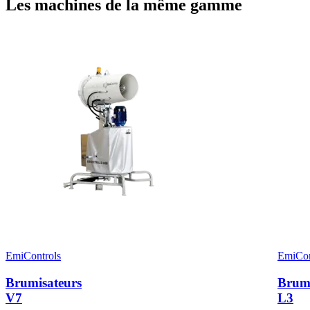
Les machines de la même gamme
EmiControls
EmiCon
Brumisateurs
Brumi
V7
L3