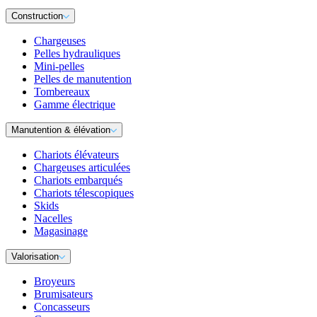
Construction
Chargeuses
Pelles hydrauliques
Mini-pelles
Pelles de manutention
Tombereaux
Gamme électrique
Manutention & élévation
Chariots élévateurs
Chargeuses articulées
Chariots embarqués
Chariots télescopiques
Skids
Nacelles
Magasinage
Valorisation
Broyeurs
Brumisateurs
Concasseurs