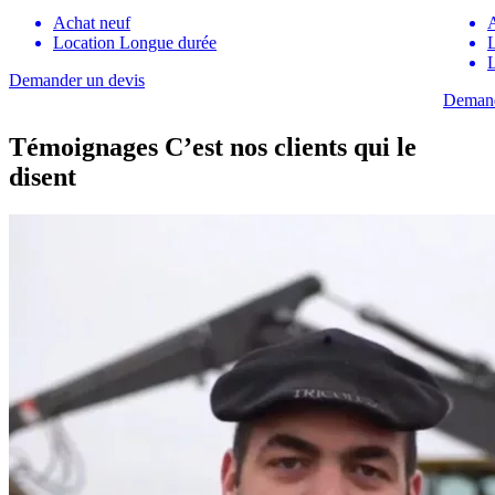
Achat neuf
Location Longue durée
L
Demander un devis
Demand
Témoignages
C’est nos clients qui le
disent