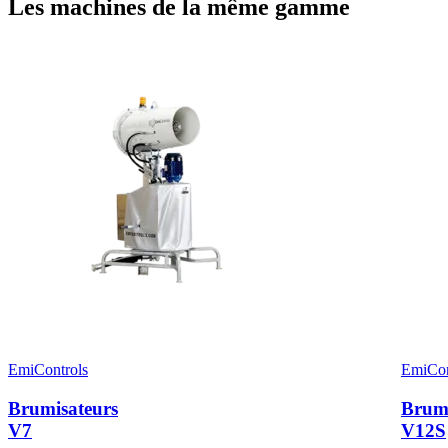
Les machines de la même gamme
EmiControls
EmiCon
Brumisateurs
Brumi
V7
V12S