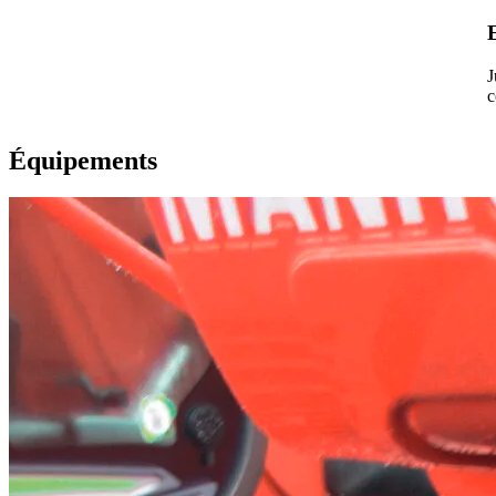
J
c
Équipements