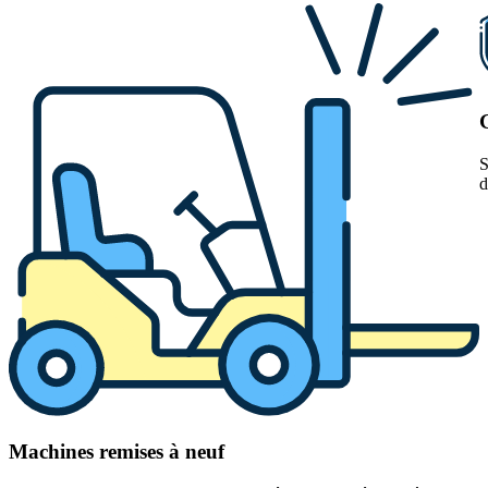
S
d
Machines remises à neuf