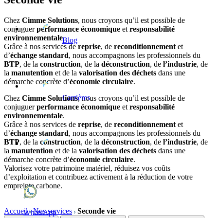
Chez
Cimme Solutions
, nous croyons qu’il est possible de
conjuguer
performance économique
et
responsabilité
environnementale
.
Blog
Grâce à nos services de
reprise
, de
reconditionnement
et
d’
échange standard
, nous accompagnons les professionnels du
BTP
, de la
construction
, de la
déconstruction
, de
l’industrie
, de
la
manutention
et de la
valorisation des déchets
dans une
démarche concrète d’
économie circulaire
.
Carrières
Chez
Cimme Solutions
, nous croyons qu’il est possible de
conjuguer
performance économique
et
responsabilité
environnementale
.
Grâce à nos services de
reprise
, de
reconditionnement
et
d’
échange standard
, nous accompagnons les professionnels du
BTP
, de la
construction
, de la
déconstruction
, de
l’industrie
, de
la
manutention
et de la
valorisation des déchets
dans une
démarche concrète d’
économie circulaire
.
Valorisez votre patrimoine matériel, réduisez vos coûts
d’exploitation et contribuez activement à la réduction de votre
empreinte carbone.
Accueil
Nos services
Seconde vie
WhatsApp