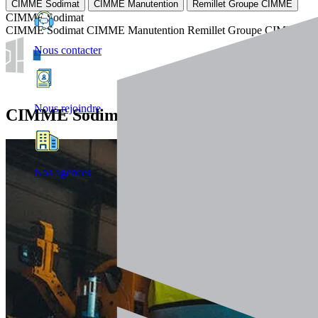
CIMME Sodimat
CIMME Manutention
Remillet Groupe CIMME
CIMME Sodimat
CIMME Sodimat
CIMME Manutention
Remillet Groupe CIMME
Nous contacter
Nous rejoindre
CIMME Sodimat
Nos agences