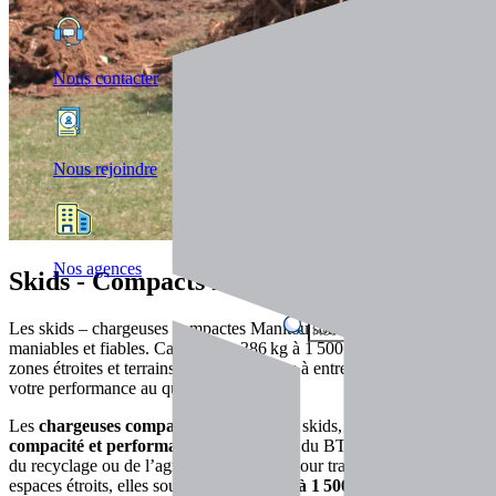
Nous contacter
Nous rejoindre
Nos agences
Skids - Compacts mais ultra-efficaces
Les skids – chargeuses compactes Manitou sont puissantes,
maniables et fiables. Capacité de 386 kg à 1 500 kg, idéales pour les
zones étroites et terrains difficiles. Faciles à entretenir, elles boostent
votre performance au quotidien.
Les
chargeuses compactes Manitou
, ou skids, combinent
compacité et performance
pour les pros du BTP, de la logistique,
du recyclage ou de l’agriculture. Idéales pour travailler dans des
espaces étroits, elles soulèvent de
386 kg à 1 500 kg
selon modèle.