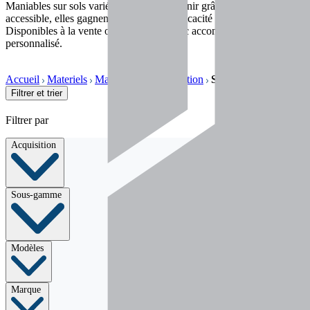
Maniables sur sols variés, faciles à entretenir grâce à une cabine
accessible, elles gagnent en rapidité et efficacité sur chaque chantier.
Disponibles à la vente ou en location avec accompagnement
personnalisé.
Accueil
Materiels
Manutention & élévation
Skids
Filtrer et trier
Filtrer par
Acquisition
Sous-gamme
Modèles
Marque