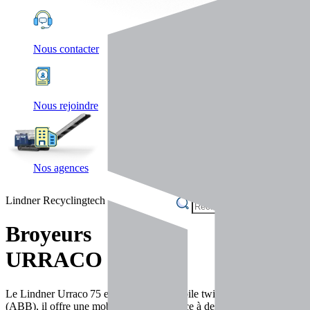
Nous contacter
Nous rejoindre
Nos agences
Lindner Recyclingtech
Broyeurs
URRACO 75
Le Lindner Urraco 75 est un broyeur mobile twin‑shaft conçu pour le p
(ABB), il offre une mobilité optimale grâce à des châssis à roues ou 