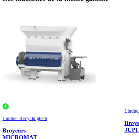
Lindne
Lindner Recyclingtech
Broye
JUPI
Broyeurs
MICROMAT