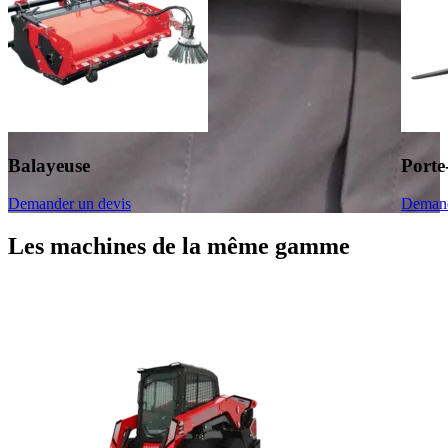
Balayeuse
Porte
Demander un devis
Demand
Les machines de la même gamme