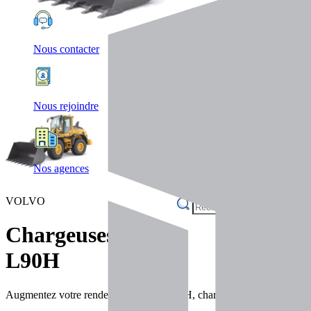
Nous contacter
Nous rejoindre
Nos agences
VOLVO
Chargeuses
L90H
Augmentez votre rendement avec la L90H, chargeuse compacte profession