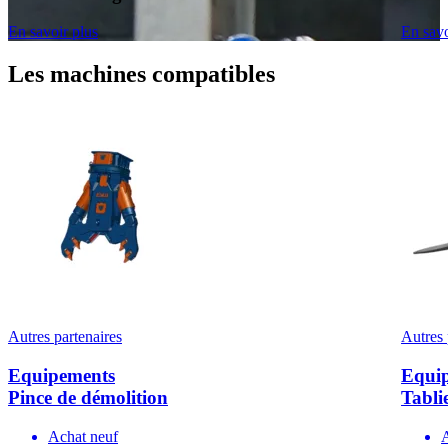
En savoir plus
En savo
Les machines compatibles
Autres partenaires
Autres 
Equipements
Equi
Pince de démolition
Tabli
Achat neuf