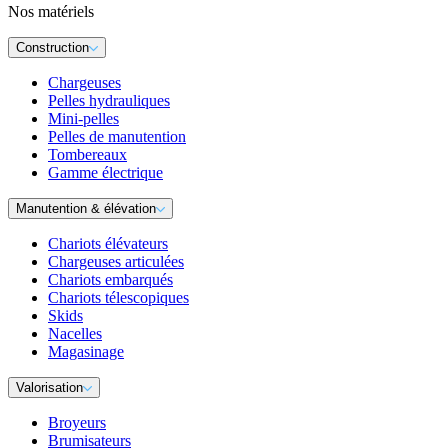
Nos matériels
Construction
Chargeuses
Pelles hydrauliques
Mini-pelles
Pelles de manutention
Tombereaux
Gamme électrique
Manutention & élévation
Chariots élévateurs
Chargeuses articulées
Chariots embarqués
Chariots télescopiques
Skids
Nacelles
Magasinage
Valorisation
Broyeurs
Brumisateurs