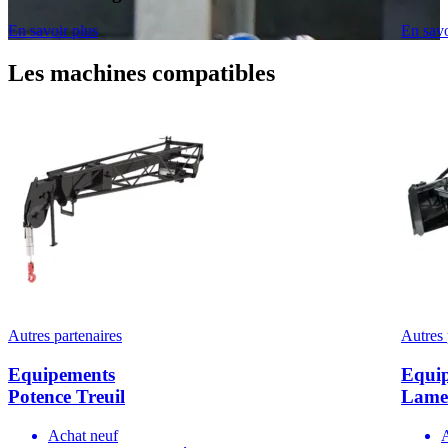
En savoir plus
En savo
Les machines compatibles
Autres partenaires
Autres 
Equipements
Equi
Potence Treuil
Lame 
Achat neuf