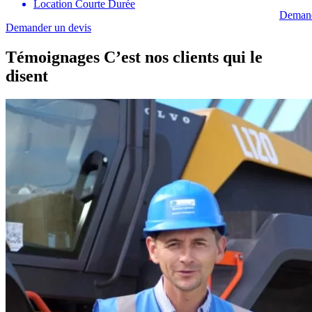
Location Courte Durée
Demand
Demander un devis
Témoignages
C’est nos clients qui le
disent