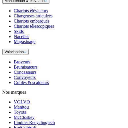
Manutention & élévation
Chariots élévateurs
Chargeuses articulées
Chariots embarqués
Chariots télescopiques
Skids
Nacelles
Magasinage
Valorisation
Broyeurs
Brumisateurs
Concasseurs
Convoyeurs
Cribles & scalpeurs
Nos marques
VOLVO
Manitou
Toyota
McCloskey
Lindner Recyclingtech
EmiControls