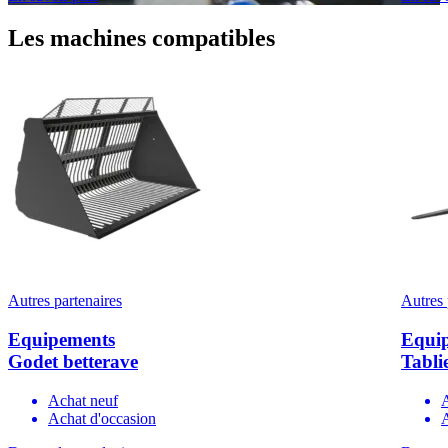
Les machines compatibles
Autres partenaires
Autres 
Equipements
Equi
Godet betterave
Tabli
Achat neuf
Achat d'occasion
A