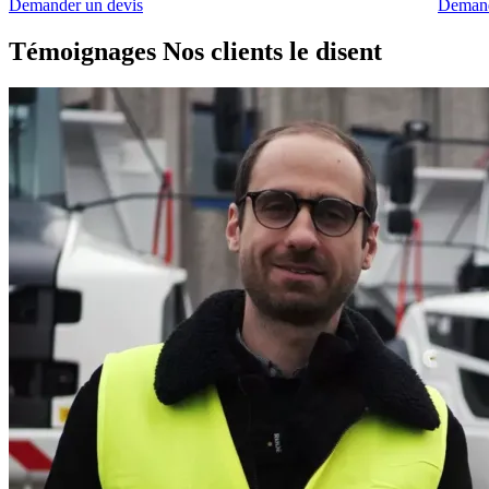
Demander un devis
Demand
Témoignages
Nos clients le disent