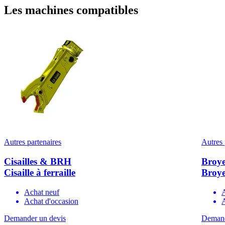
Les machines compatibles
Autres partenaires
Autres 
Cisailles & BRH
Broye
Cisaille à ferraille
Broy
Achat neuf
Achat d'occasion
A
Demander un devis
Demand