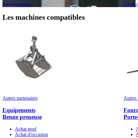
En savoir plus
En savo
Les machines compatibles
Autres partenaires
Autres 
Equipements
Fourc
Benne preneuse
Porte
Achat neuf
Achat d'occasion
A