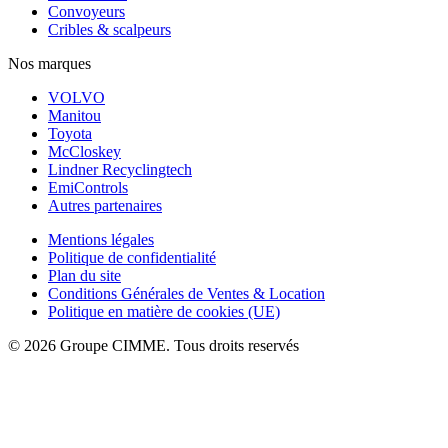
Convoyeurs
Cribles & scalpeurs
Nos marques
VOLVO
Manitou
Toyota
McCloskey
Lindner Recyclingtech
EmiControls
Autres partenaires
Mentions légales
Politique de confidentialité
Plan du site
Conditions Générales de Ventes & Location
Politique en matière de cookies (UE)
© 2026 Groupe CIMME. Tous droits reservés