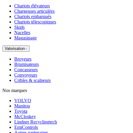
Chariots élévateurs
Chargeuses articulées
Chariots embarqués
Chariots télescopiques
Skids
Nacelles
Magasinage
Valorisation
Broyeurs
Brumisateurs
Concasseurs
Convoyeurs
Cribles & scalpeurs
Nos marques
VOLVO
Manitou
Toyota
McCloskey
Lindner Recyclingtech
EmiControls
Autres partenaires