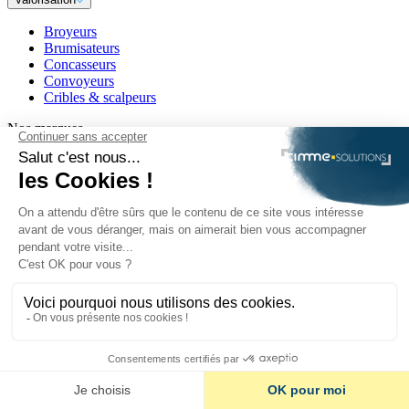
Broyeurs
Brumisateurs
Concasseurs
Convoyeurs
Cribles & scalpeurs
Nos marques
VOLVO
Manitou
Toyota
McCloskey
Lindner Recyclingtech
EmiControls
Autres partenaires
Mentions légales
Politique de confidentialité
Plan du site
Conditions Générales de Ventes & Location
Politique en matière de cookies (UE)
© 2026 Groupe CIMME. Tous droits reservés