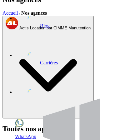
Accueil
Nos agences
Blog
Actis Location par CIMME Manutention
Carrières
Leaflet
|
© OpenStreetMap © CARTO
+
Toutes nos agences
−
WhatsApp