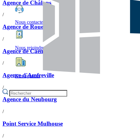
Agence de Châlons
/
Nous contacter
Agence de Rouen
/
Nous rejoindre
Agence de Caen
/
Agence d'Amfreville
Nos agences
/
Agence du Neubourg
/
Point Service Mulhouse
/