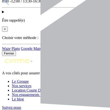
8:00 -12:00 / 13:30-16:30
Être rappelé(e)
×
Choisir votre méthode :
Waze
Plans
Google Maps
Fermer
A vos côtés pour assurer la performance durable de vos machines
Le Groupe
Nos services
Location Courte Durée
Nos engagements Groupe
Le blog
Suivez-nous