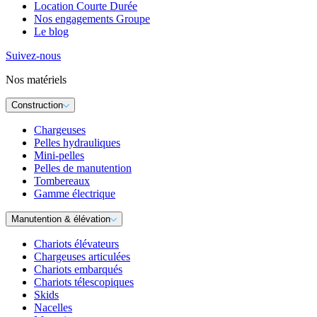
Location Courte Durée
Nos engagements Groupe
Le blog
Suivez-nous
Nos matériels
Construction
Chargeuses
Pelles hydrauliques
Mini-pelles
Pelles de manutention
Tombereaux
Gamme électrique
Manutention & élévation
Chariots élévateurs
Chargeuses articulées
Chariots embarqués
Chariots télescopiques
Skids
Nacelles