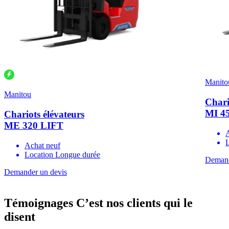
Manito
Manitou
Chari
MI 4
Chariots élévateurs
ME 320 LIFT
Achat neuf
Location Longue durée
Demand
Demander un devis
Témoignages
C’est nos clients qui le
disent