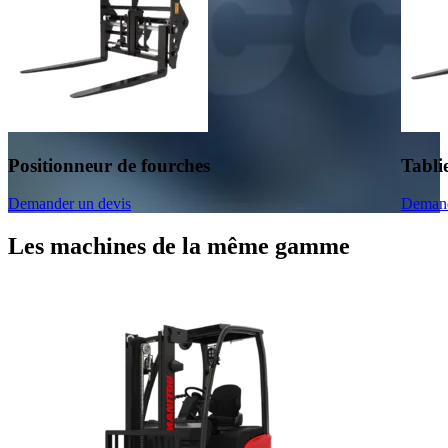
Positionneur de fourches
Tabli
Demander un devis
Demand
Les machines de la même gamme