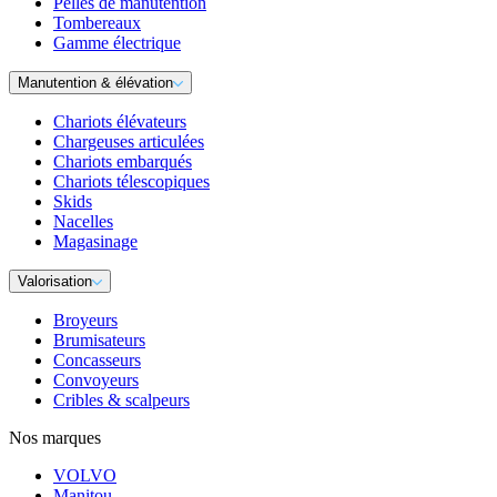
Pelles de manutention
Tombereaux
Gamme électrique
Manutention & élévation
Chariots élévateurs
Chargeuses articulées
Chariots embarqués
Chariots télescopiques
Skids
Nacelles
Magasinage
Valorisation
Broyeurs
Brumisateurs
Concasseurs
Convoyeurs
Cribles & scalpeurs
Nos marques
VOLVO
Manitou