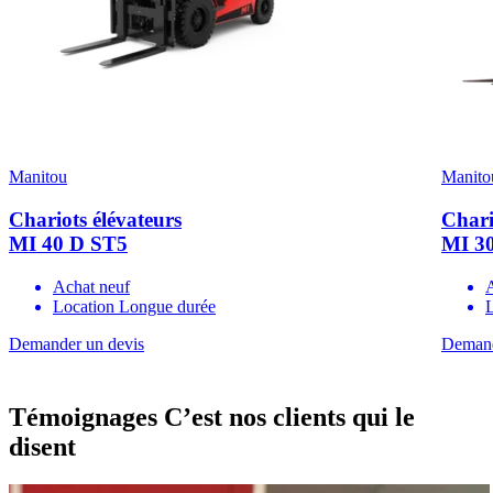
Manitou
Manito
Chariots élévateurs
Chari
MI 40 D ST5
MI 3
Achat neuf
Location Longue durée
Demander un devis
Demand
Témoignages
C’est nos clients qui le
disent