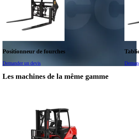
Positionneur de fourches
Tabli
Demander un devis
Demand
Les machines de la même gamme