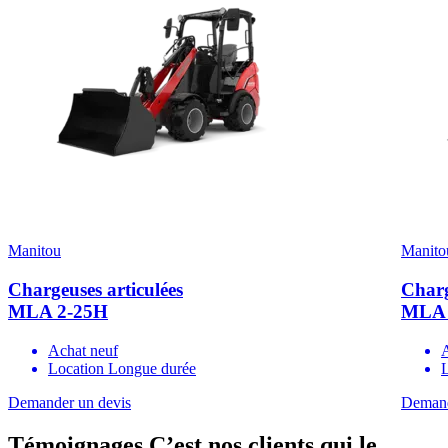
Manitou
Manito
Chargeuses articulées
Charg
MLA 2-25H
MLA 
Achat neuf
Location Longue durée
Demander un devis
Demand
Témoignages
C’est nos clients qui le