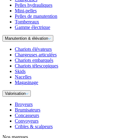
Pelles hydrauliques
Mini-pelles
Pelles de manutention
Tombereaux
Gamme électrique
Manutention & élévation
Chariots élévateurs
Chargeuses articulées
Chariots embarqués
Chariots télescopiques
Skids
Nacelles
Magasinage
Valorisation
Broyeurs
Brumisateurs
Concasseurs
Convoyeurs
Cribles & scalpeurs
Nos marques