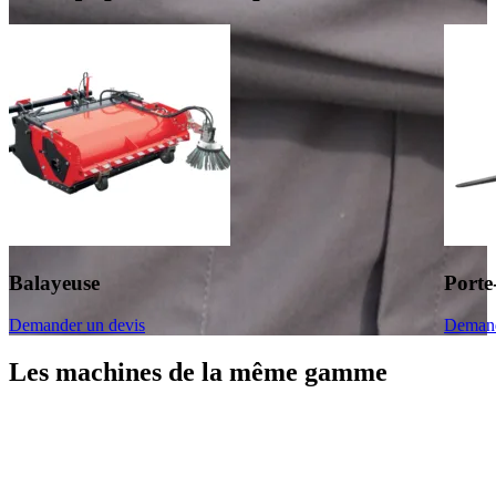
Balayeuse
Porte
Demander un devis
Demand
Les machines de la même gamme