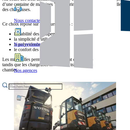
d’une centaine de machines Volvo, principalement des mini-pelles et
des chargeuses.
Nous contacter
Ce choix repose sur plusieurs critères :
la fiabilité des équipements,
la simplicité d’utilisation,
la polyvalence des machines,
Nous rejoindre
le confort des opérateurs.
Les mini-pelles permettent notamment des travaux de précision
tandis que les chargeuses facilitent le transport des matériaux sur
chantier.
Nos agences