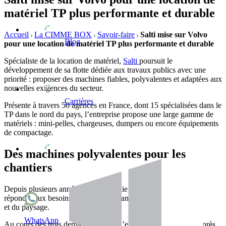
matériel TP plus performante et durable
Accueil
La CIMME BOX
Savoir-faire
Salti mise sur Volvo
Blog
pour une location de matériel TP plus performante et durable
Spécialiste de la location de matériel,
Salti
poursuit le
développement de sa flotte dédiée aux travaux publics avec une
priorité : proposer des machines fiables, polyvalentes et adaptées aux
nouvelles exigences du secteur.
Carrières
Présente à travers 50 agences en France, dont 15 spécialisées dans le
TP dans le nord du pays, l’entreprise propose une large gamme de
matériels : mini-pelles, chargeuses, dumpers ou encore équipements
de compactage.
Des machines polyvalentes pour les
chantiers
Depuis plusieurs années,
Salti
s’appuie sur les solutions Volvo pour
répondre aux besoins de ses clients dans les secteurs du TP, du VRD
et du paysage.
WhatsApp
Au cours des trois dernières années, l’entreprise a investi dans près