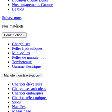
Location Courte Durée
Nos engagements Groupe
Le blog
Suivez-nous
Nos matériels
Construction
Chargeuses
Pelles hydrauliques
Mini-pelles
Pelles de manutention
Tombereaux
Gamme électrique
Manutention & élévation
Chariots élévateurs
Chargeuses articulées
Chariots embarqués
Chariots télescopiques
Skids
Nacelles
Magasinage