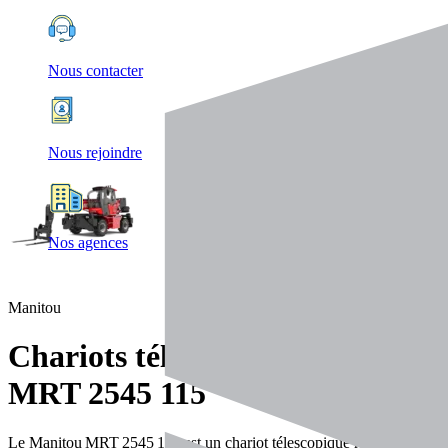
Nous contacter
Nous rejoindre
Nos agences
Manitou
Chariots télescopiques
MRT 2545 115
Le Manitou MRT 2545 115 est un chariot télescopique rotatif 3‑en‑1