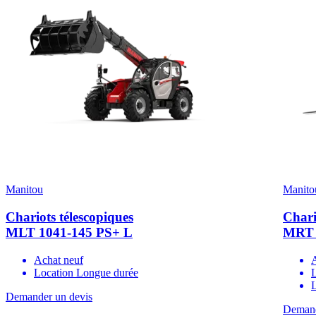
Manitou
Manito
Chariots télescopiques
Chari
MLT 1041-145 PS+ L
MRT 
Achat neuf
Location Longue durée
L
Demander un devis
Demand