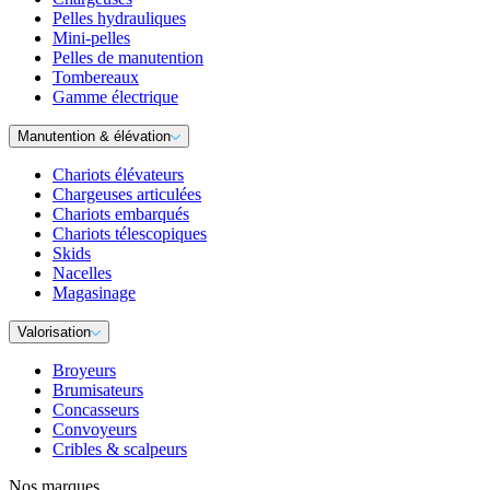
Pelles hydrauliques
Mini-pelles
Pelles de manutention
Tombereaux
Gamme électrique
Manutention & élévation
Chariots élévateurs
Chargeuses articulées
Chariots embarqués
Chariots télescopiques
Skids
Nacelles
Magasinage
Valorisation
Broyeurs
Brumisateurs
Concasseurs
Convoyeurs
Cribles & scalpeurs
Nos marques