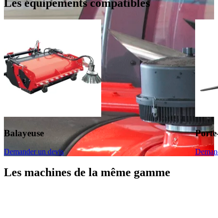
Les équipements compatibles
Balayeuse
Porte
Demander un devis
Demand
Les machines de la même gamme