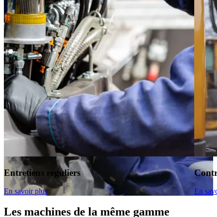
Entretiens réguliers
Contr
En savoir plus
En savo
Les machines de la même gamme