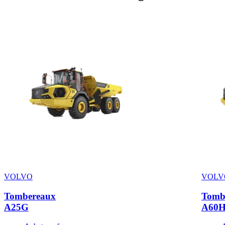
VOLVO
VOLV
Tombereaux
Tomb
A25G
A60