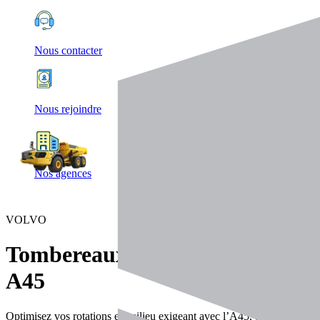
Nous contacter
Nous rejoindre
Nos agences
VOLVO
Tombereaux
A45
Optimisez vos rotations en milieu exigeant avec l’A45, tombereau