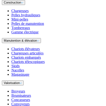
Construction
Chargeuses
Pelles hydrauliques
Mini-pelles
Pelles de manutention
Tombereaux
Gamme électrique
Manutention & élévation
Chariots élévateurs
Chargeuses articulées
Chariots embarqués
Chariots télescopiques
Skids
Nacelles
Magasinage
Valorisation
Broyeurs
Brumisateurs
Concasseurs
Convoyeurs