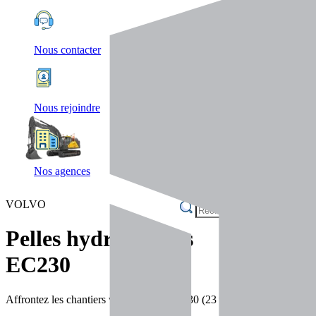
Nous contacter
Nous rejoindre
Nos agences
VOLVO
Pelles hydrauliques
EC230
Affrontez les chantiers variés avec l’EC230 (23 t), moteur Stage V, hyd