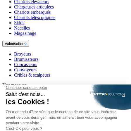
Chariots élévateurs
Chargeuses articulées
Chariots embarqués
Chariots télescopiques
Skids
Nacelles
Magasinage
Valorisation
Broyeurs
Brumisateurs
Concasseurs
Convoyeurs
Cribles & scalpeurs
Nos marques
VOLVO
Manitou
Toyota
McCloskey
Lindner Recyclingtech
EmiControls
Autres partenaires