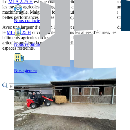
Le
MLA 2-25 H
est une chargeuse articulée compacte pensée pour
les travaux agricoles, paysagers et les exploitations nécessitant une
machine agile. Malgré son format réduit, cette machine offre de
belles performances pour les travaux quotidiens en centre équestre.
Nous contacter
Avec une largeur d’environ 1 mètre et un rayon de braquage réduit,
le
MLA 2-25 H
circule facilement dans les allées d’écuries, les
bâtiments agricoles ou les zones difficiles d’accès. Sa conception
articulée améliore la maniabilité et facilite les déplacements dans des
Nous rejoindre
espaces restreints.
Nos agences