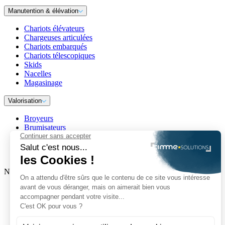
Manutention & élévation
Chariots élévateurs
Chargeuses articulées
Chariots embarqués
Chariots télescopiques
Skids
Nacelles
Magasinage
Valorisation
Broyeurs
Brumisateurs
Concasseurs
Convoyeurs
Cribles & scalpeurs
Nos marques
VOLVO
Manitou
Toyota
McCloskey
Lindner Recyclingtech