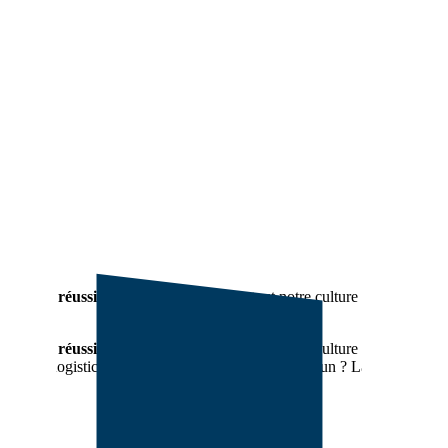
et leurs réussites
racontent mieux que tout notre culture d’entreprise
et leurs réussites
racontent mieux que tout notre culture d’entreprise
ommerciaux, logisticiens, managers… Leur point commun ? La passion de