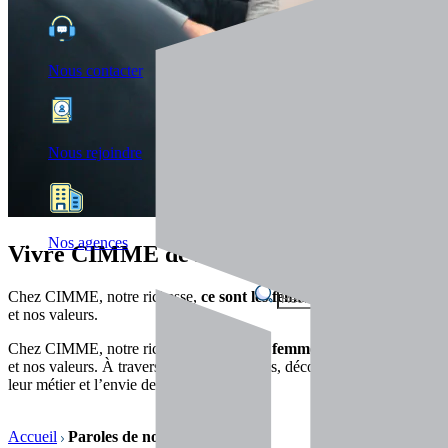
Nous contacter
Nous rejoindre
Nos agences
Vivre CIMME de l’intérieur
Chez CIMME, notre richesse,
ce sont les femmes et les hommes
qui 
et nos valeurs.
Chez CIMME, notre richesse,
ce sont les femmes et les homme
s qui
et nos valeurs. À travers leurs témoignages, découvrez les histoires
leur métier et l’envie de grandir ensemble.
Accueil
Paroles de nos collaborateurs