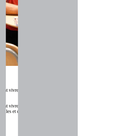
font vivre nos métiers chaque jour.
Leurs expériences, leurs parcours 
 font vivre nos métiers chaque jour.
Leurs expériences, leurs parcours 
 de celles et ceux qui construisent l’avenir de CIMME : techniciens, c