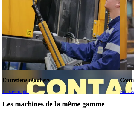
Entretiens réguliers
Contr
En savoir plus
En savo
Les machines de la même gamme