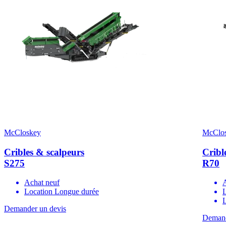
McCloskey
McClo
Cribles & scalpeurs
Cribl
S275
R70
Achat neuf
Location Longue durée
L
Demander un devis
Demand