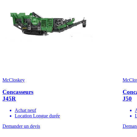
McCloskey
McClo
Concasseurs
Conca
J45R
J50
Achat neuf
Location Longue durée
Demander un devis
Demand