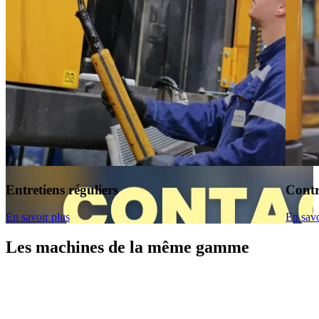
Entretiens réguliers
Contr
En savoir plus
En savo
Les machines de la même gamme