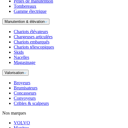
Pelles de manutention
Tombereaux
Gamme électrique
Manutention & élévation
Chariots élévateurs
Chargeuses articulées
Chariots embarqués
Chariots télescopiques
Skids
Nacelles
Magasinage
Valorisation
Broyeurs
Brumisateurs
Concasseurs
Convoyeurs
Cribles & scalpeurs
Nos marques
VOLVO
Manitou