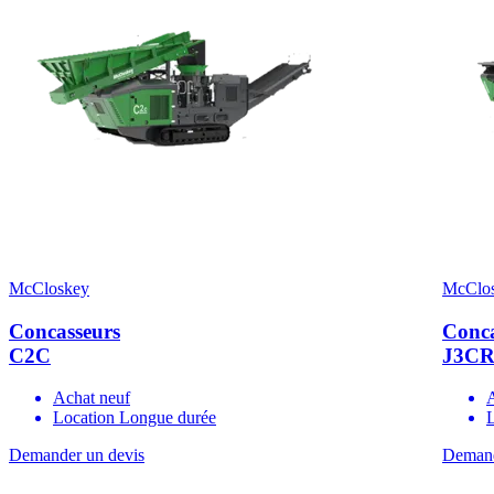
McCloskey
McClo
Concasseurs
Conca
C2C
J3C
Achat neuf
Location Longue durée
Demander un devis
Demand