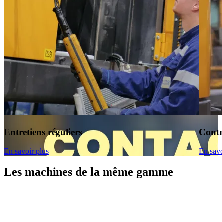
Entretiens réguliers
Contr
En savoir plus
En savo
Les machines de la même gamme