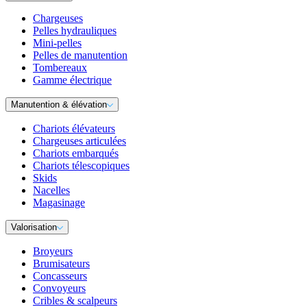
Chargeuses
Pelles hydrauliques
Mini-pelles
Pelles de manutention
Tombereaux
Gamme électrique
Manutention & élévation
Chariots élévateurs
Chargeuses articulées
Chariots embarqués
Chariots télescopiques
Skids
Nacelles
Magasinage
Valorisation
Broyeurs
Brumisateurs
Concasseurs
Convoyeurs
Cribles & scalpeurs