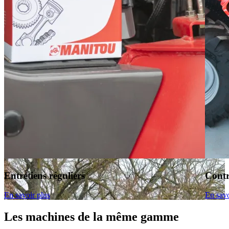
Entretiens réguliers
Contr
En savoir plus
En savo
Les machines de la même gamme