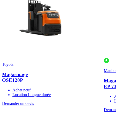
Toyota
Manito
Magasinage
OSE120P
Maga
EP 7
Achat neuf
Location Longue durée
Demander un devis
Demand