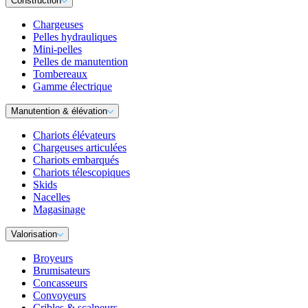
Construction
Chargeuses
Pelles hydrauliques
Mini-pelles
Pelles de manutention
Tombereaux
Gamme électrique
Manutention & élévation
Chariots élévateurs
Chargeuses articulées
Chariots embarqués
Chariots télescopiques
Skids
Nacelles
Magasinage
Valorisation
Broyeurs
Brumisateurs
Concasseurs
Convoyeurs
Cribles & scalpeurs