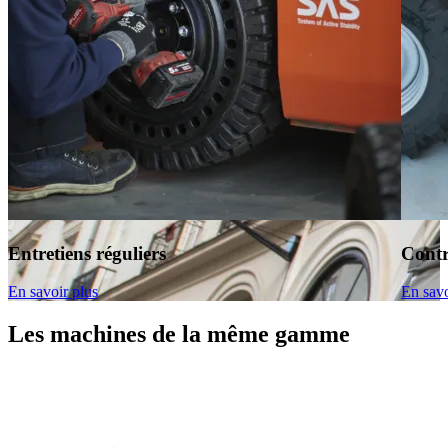
Entretiens réguliers
Contr
En savoir plus
En savo
Les machines de la même gamme