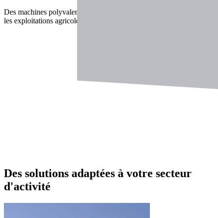
Nous pro
adaptées 
Des machines polyvalentes et robustes, pensées pour
les exploitations agricoles modernes.
Des solutions adaptées
à votre secteur
d'activité