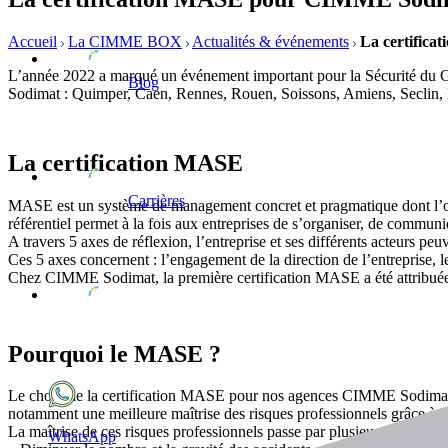
Accueil
La CIMME BOX
Actualités & événements
La certific
L’année 2022 a marqué un événement important pour la Sécurité d
Blog
Sodimat : Quimper, Caen, Rennes, Rouen, Soissons, Amiens, Seclin, 
La certification MASE
Carrières
MASE est un système de management concret et pragmatique dont l’obj
référentiel permet à la fois aux entreprises de s’organiser, de communiq
A travers 5 axes de réflexion, l’entreprise et ses différents acteurs pe
Ces 5 axes concernent : l’engagement de la direction de l’entreprise, l
Chez CIMME Sodimat, la première certification MASE a été attribuée 
Pourquoi le MASE ?
Le choix de la certification MASE pour nos agences CIMME Sodimat s’est
notamment une meilleure maîtrise des risques professionnels grâce à la
La maîtrise de ces risques professionnels passe par plusieurs objectifs 
WhatsApp