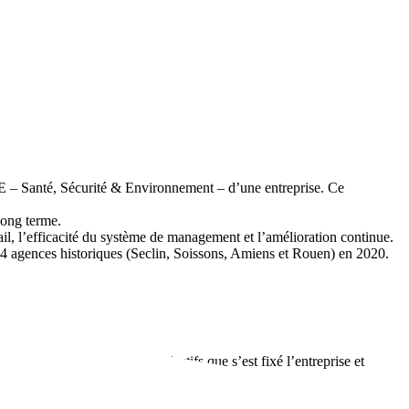
E – Santé, Sécurité & Environnement – d’une entreprise. Ce
 long terme.
ail, l’efficacité du système de management et l’amélioration continue.
4 agences historiques (Seclin, Soissons, Amiens et Rouen) en 2020.
. Il répond à plusieurs objectifs que s’est fixé l’entreprise et
 collaborateurs de l’entreprise, notamment :