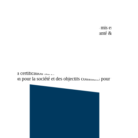
l’entreprise et d’adapter en conséquence les process mis en place.
raduit un engagement sur nos performances Sécurité, Santé &
es conditions de travail.
 obtenir la certification MASE.
révention pour la société et des objectifs communs pour toutes les