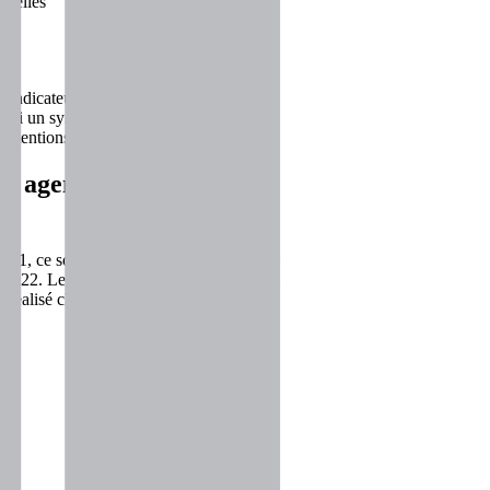
nnelles
ts indicateurs qui permettent de mesurer la performance SSE globale de 
aussi un système reconnu chez nos clients et futurs collaborateurs et t
intentions de l’entreprise en matière de SSE : c’est un gage de qualité d
os 9 agences CIMME
2021, ce sont nos 4 premières agences qui ont été auditées en 2020 pour
022. Le but de cette extension étant d’avoir une démarche globale de p
st réalisé chaque année dans les agences.