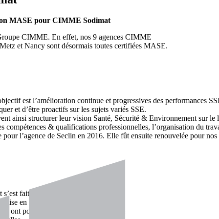
ation MASE pour CIMME Sodimat
u Groupe CIMME. En effet, nos 9 agences CIMME
Metz et Nancy sont désormais toutes certifiées MASE.
ectif est l’amélioration continue et progressives des performances SS
uer et d’être proactifs sur les sujets variés SSE.
uvent ainsi structurer leur vision Santé, Sécurité & Environnement sur le
es compétences & qualifications professionnelles, l’organisation du trav
pour l’agence de Seclin en 2016. Elle fût ensuite renouvelée pour nos 
 fait sur une volonté de la direction de s’engager sur les domaines SSE
 mise en place d’outils de prévention.
qui ont pour but d’améliorer la sécurité, la santé et l’environnement des